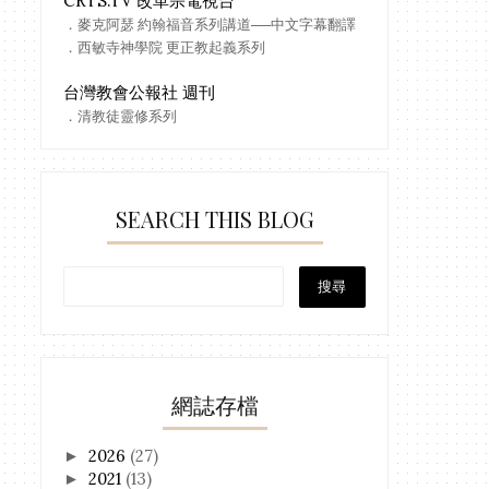
CRTS.TV 改革宗電視台
．麥克阿瑟 約翰福音系列講道──中文字幕翻譯
．西敏寺神學院 更正教起義系列
台灣教會公報社 週刊
．清教徒靈修系列
SEARCH THIS BLOG
網誌存檔
2026
(27)
►
2021
(13)
►