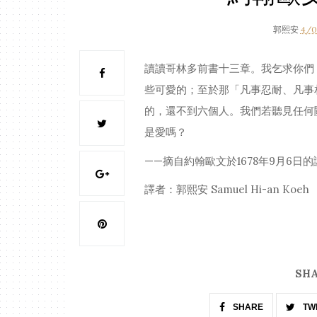
郭熙安
4/0
讀讀哥林多前書十三章。我乞求你們
些可愛的；至於那「凡事忍耐、凡事
的，還不到六個人。我們若聽見任何
是愛嗎？
——摘自約翰歐文於1678年9月6日
譯者：郭熙安 Samuel Hi-an Koeh
SHA
SHARE
TW