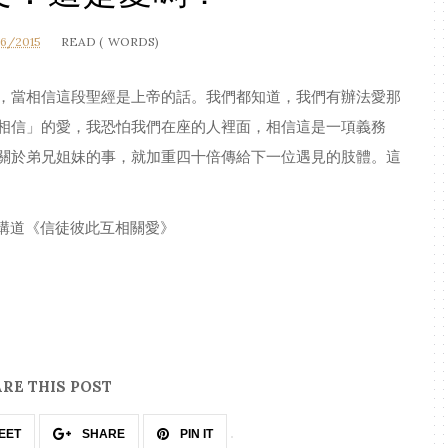
6/2015
READ (
WORDS)
，當相信這段聖經是上帝的話。我們都知道，我們有辦法愛那
相信」的愛，我恐怕我們在座的人裡面，相信這是一項義務
關於弟兄姐妹的事，就加重四十倍傳給下一位遇見的肢體。這
的講道《信徒彼此互相關愛》
RE THIS POST
EET
SHARE
PIN IT