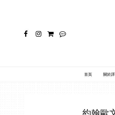
首頁
關於譯
約翰歐