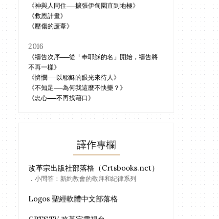
《神與人同住──擴張伊甸園直到地極》
《救恩計畫》
《壓傷的蘆葦》
2016
《禱告次序──從「奉耶穌的名」開始，禱告將
不再一樣》
《憐憫──以耶穌的眼光來待人》
《不知足──為何我這麼不快樂？》
《忠心──不再找藉口》
譯作專欄
改革宗出版社部落格（Crtsbooks.net）
．小問答：新約教會的敬拜和紀律系列
Logos 聖經軟體中文部落格