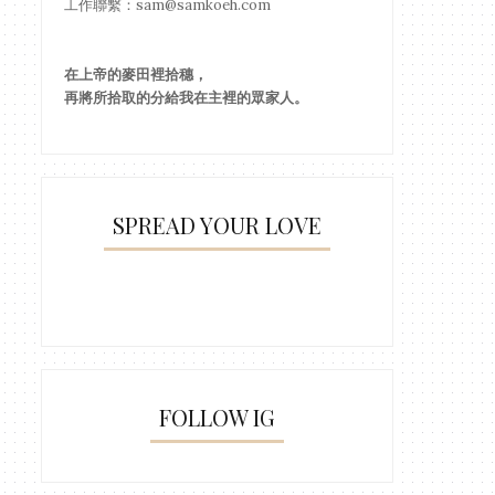
工作聯繫：sam@samkoeh.com
在上帝的麥田裡拾穗，
再將所拾取的分給我在主裡的眾家人。
SPREAD YOUR LOVE
約翰歐文：罵人的詞彙
約翰歐文：測不透的深
FOLLOW IG