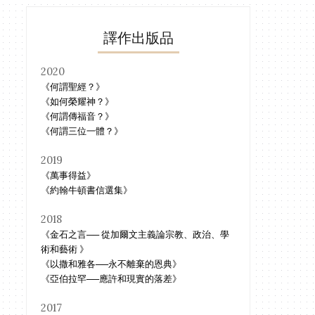
譯作出版品
2020
《何謂聖經？》
《如何榮耀神？》
《何謂傳福音？》
《何謂三位一體？》
2019
《萬事得益》
《約翰牛頓書信選集》
2018
《金石之言── 從加爾文主義論宗教、政治、學
術和藝術 》
《以撒和雅各──永不離棄的恩典》
《亞伯拉罕──應許和現實的落差》
2017