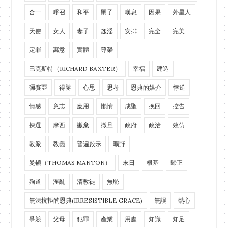
合一
呼召
和平
嗣子
嘆息
因果
外星人
天使
女人
妻子
姦淫
安排
完全
完美
定罪
寓意
實體
尊榮
巴克斯特（RICHARD BAXTER）
幸福
建造
彌賽亞
得勝
心思
思考
恩典的媒介
悖逆
情感
意志
應用
懶惰
成聖
挽回
控告
揀選
摩西
撇棄
撒旦
政府
政治
效仿
教派
教義
普遍啟示
曠野
曼頓（THOMAS MANTON）
末日
根基
歸正
殉道
淫亂
清教徒
無恥
無法抗拒的恩典(IRRESISTIBLE GRACE)
無誤
熱心
爭競
父母
犯罪
產業
用處
知識
知足