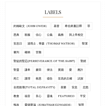
LABELS
約翰歐文（JOHN OWEN）
基督
希伯來書註釋
罪
恩典
順服
信心
公義
義務
與上帝相交
安息日
湯瑪士．華森（THOMAS WATSON）
聖潔
審判
權柄
苦難
聖徒的堅忍(PERSEVERANCE OF THE SAINT)
聖經
聖靈
謙卑
麥田
律法
實踐
愛
應許
死亡
護理
救恩
禱告
至高的主權
試探
全然敗壞(TOTAL DEPRAVITY)
喜樂
安息
忿怒
教會
福音
良心
靈魂
FEATURED
平安
悔改
愛德華滋（JONATHAN EDWARDS）
智慧