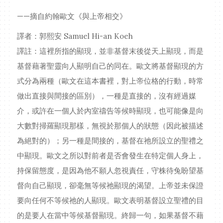
——摘自約翰歐文《與上帝相交》
譯者：郭熙安 Samuel Hi-an Koeh
譯註：這裡所指的顯現，並非基督末後從天上顯現，而是
基督藉著聖靈向人顯明自己的同在。歐文將基督顯現的方
式分為兩種（歐文在這本書裡，對上帝位格的行動，時常
做出直接與間接的區別），一種是直接的，沒有經過媒
介，或許在一個人於內室禱告等候時顯現，也可能像是向
大數對掃羅顯現那樣，無視於那個人的狀態（因此被描述
為絕對的）；另一種是間接的，基督在祂所設立的聖禮之
中顯現。歐文之所以對前者是否會發生在特定個人身上，
持保留態度，是因為他不願人忽視責任，守株待兔盼望基
督向自己顯現，卻毫無等候祂顯現的渴望。上帝並未保證
要向任何不等候祂的人顯現。歐文表明基督設立聖禮的目
的是要人在當中等候基督顯現。終歸一句，如果基督不藉