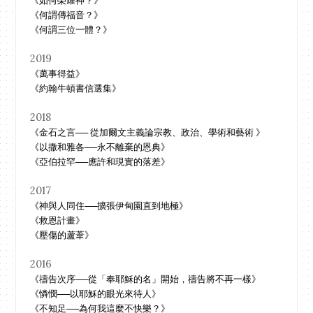
《如何榮耀神？》
《何謂傳福音？》
《何謂三位一體？》
2019
《萬事得益》
《約翰牛頓書信選集》
2018
《金石之言── 從加爾文主義論宗教、政治、學術和藝術 》
《以撒和雅各──永不離棄的恩典》
《亞伯拉罕──應許和現實的落差》
2017
《神與人同住──擴張伊甸園直到地極》
《救恩計畫》
《壓傷的蘆葦》
2016
《禱告次序──從「奉耶穌的名」開始，禱告將不再一樣》
《憐憫──以耶穌的眼光來待人》
《不知足──為何我這麼不快樂？》