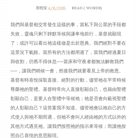
郭熙安
4/11/2015
READ (
WORDS)
我們與基督相交常發生這樣的事，當私下與公眾的手段都
失效，靈魂只剩下靜默等候與謙卑地前行，基督就顯現
了；或許可以看出祂這樣做是出於恩典。我們絕對不要在
這景況下氣餒。當所有的方法都用過了，當我們經過夏日
與收割，仍舊不得休息──當床和守夜者都無法解救我們
──，讓我們稍候一會，然後我們就要看見上帝的救恩。
基督有時喜悅採取直接、絕對的行動，儘管祂在平常時候
尊榮祂的聖禮。基督時常向人直接彰顯自己，也藉由聖禮
彰顯自己，是要人在聖禮中等候祂；祂是否會向藐視聖禮
的人彰顯自己？這答案我不知道。儘管祂會以祂自己的方
式使人與祂不期而遇，但祂不會叫人經由祂的方式以外的
其他方式遇見祂。讓我們按照祂的指示來等候；而讓祂按
照自己喜悅的意思顯現。