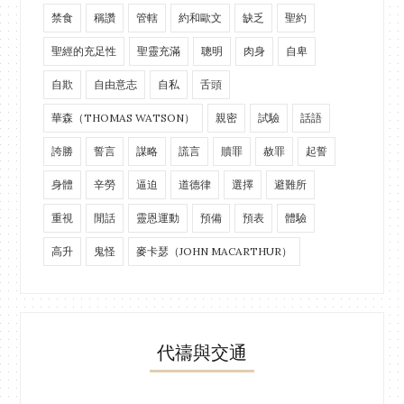
禁食
稱讚
管轄
約和歐文
缺乏
聖約
聖經的充足性
聖靈充滿
聰明
肉身
自卑
自欺
自由意志
自私
舌頭
華森（THOMAS WATSON）
親密
試驗
話語
誇勝
誓言
謀略
謊言
贖罪
赦罪
起誓
身體
辛勞
逼迫
道德律
選擇
避難所
重視
閒話
靈恩運動
預備
預表
體驗
高升
鬼怪
麥卡瑟（JOHN MACARTHUR）
代禱與交通