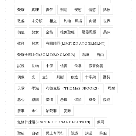
榮耀
真理
責任
刑罰
安慰
情慾
拯救
敬虔
未分類
相交
約翰．班揚
肉體
世界
價值
兒女
全能
唯獨聖經
屬靈恩賜
愚昧
敬拜
旨意
有限贖罪(LIMITED ATONEMENT)
榮耀全歸上帝(SOLI DEO GLORIA)
精選
自由
試煉
世物
中保
信實
倚靠
假冒偽善
偶像
光
全知
判斷
創造
十字架
團契
天堂
學識
布魯克斯（THOMAS BROOKS）
忍耐
忠心
恩賜
憐憫
憑據
懼怕
成長
接納
服事
永生
治死罪
災難
無條件揀選(UNCONDITONAL ELECTION)
祭司
聖徒
自省
與上帝同行
認識
講道
降服