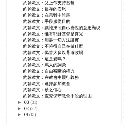
約翰歐文：父上帝支持基督
約翰歐文：長存的安慰
約翰歐文：在患難中誇耀
約翰歐文：手段服從目的
約翰歐文：讓祂按照自己喜悅的意思顯現
約翰歐文：惟有耶穌基督是真光
約翰歐文：用盡一切方法證實
約翰歐文：不曉得自己在做什麼
約翰歐文：偽善大多以背道收場
約翰歐文：這是愛嗎？
約翰歐文：罵人的詞彙
約翰歐文：自由審斷的權力
約翰歐文：在教會中履行義務
約翰歐文：選擇參加教會
約翰歐文：缺乏信心
約翰歐文：查究保守教會手段的理由
03
(31)
►
02
(27)
►
01
(13)
►