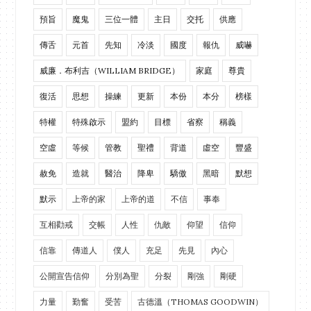
預旨
魔鬼
三位一體
主日
交托
供應
傳舌
元首
先知
冷淡
國度
報仇
威嚇
威廉．布利吉（WILLIAM BRIDGE）
家庭
尊貴
復活
思想
操練
更新
本份
本分
榜樣
特權
特殊啟示
盟約
目標
省察
稱義
空虛
等候
管教
聖禮
背道
虛空
豐盛
赦免
造就
醫治
降卑
驕傲
黑暗
默想
默示
上帝的家
上帝的道
不信
事奉
互相勸戒
交帳
人性
仇敵
仰望
信仰
信靠
傳道人
僕人
充足
先見
內心
公開宣告信仰
分別為聖
分裂
剛強
剛硬
力量
勤奮
受苦
古德溫（THOMAS GOODWIN）