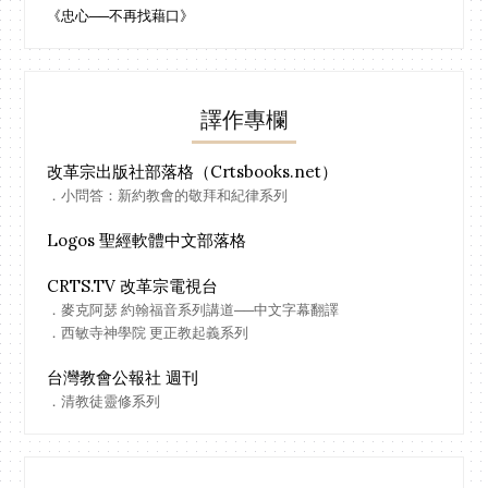
《忠心──不再找藉口》
譯作專欄
改革宗出版社部落格（Crtsbooks.net）
．小問答：新約教會的敬拜和紀律系列
Logos 聖經軟體中文部落格
CRTS.TV 改革宗電視台
．麥克阿瑟 約翰福音系列講道──中文字幕翻譯
．西敏寺神學院 更正教起義系列
台灣教會公報社 週刊
．清教徒靈修系列