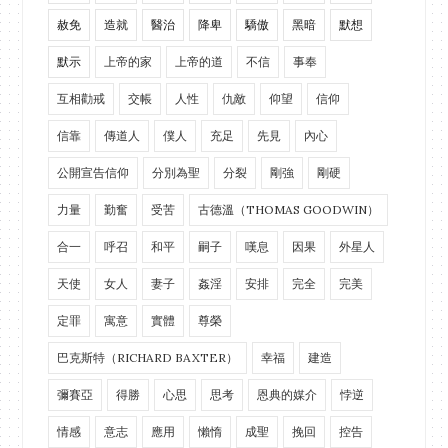
赦免
造就
醫治
降卑
驕傲
黑暗
默想
默示
上帝的家
上帝的道
不信
事奉
互相勸戒
交帳
人性
仇敵
仰望
信仰
信靠
傳道人
僕人
充足
先見
內心
公開宣告信仰
分別為聖
分裂
剛強
剛硬
力量
勤奮
受苦
古德溫（THOMAS GOODWIN）
合一
呼召
和平
嗣子
嘆息
因果
外星人
天使
女人
妻子
姦淫
安排
完全
完美
定罪
寓意
實體
尊榮
巴克斯特（RICHARD BAXTER）
幸福
建造
彌賽亞
得勝
心思
思考
恩典的媒介
悖逆
情感
意志
應用
懶惰
成聖
挽回
控告