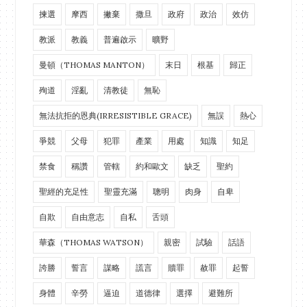
揀選
摩西
撇棄
撒旦
政府
政治
效仿
教派
教義
普遍啟示
曠野
曼頓（THOMAS MANTON）
末日
根基
歸正
殉道
淫亂
清教徒
無恥
無法抗拒的恩典(IRRESISTIBLE GRACE)
無誤
熱心
爭競
父母
犯罪
產業
用處
知識
知足
禁食
稱讚
管轄
約和歐文
缺乏
聖約
聖經的充足性
聖靈充滿
聰明
肉身
自卑
自欺
自由意志
自私
舌頭
華森（THOMAS WATSON）
親密
試驗
話語
誇勝
誓言
謀略
謊言
贖罪
赦罪
起誓
身體
辛勞
逼迫
道德律
選擇
避難所