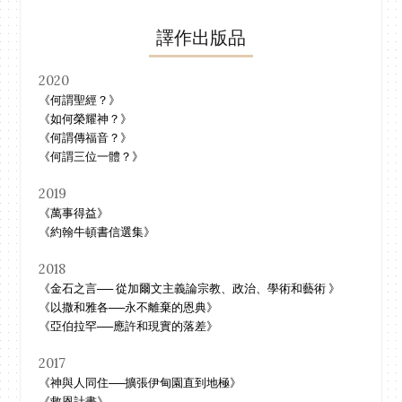
譯作出版品
2020
《何謂聖經？》
《如何榮耀神？》
《何謂傳福音？》
《何謂三位一體？》
2019
《萬事得益》
《約翰牛頓書信選集》
2018
《金石之言── 從加爾文主義論宗教、政治、學術和藝術 》
《以撒和雅各──永不離棄的恩典》
《亞伯拉罕──應許和現實的落差》
2017
《神與人同住──擴張伊甸園直到地極》
《救恩計畫》