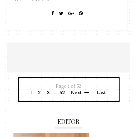
Page 1 of 52
1
...
2
3
52
Next
Last
EDITOR