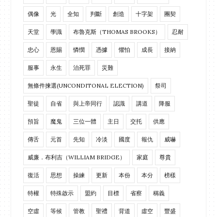
偶像
光
全知
判斷
創造
十字架
團契
天堂
學識
布魯克斯（THOMAS BROOKS）
忍耐
忠心
恩賜
憐憫
憑據
懼怕
成長
接納
服事
永生
治死罪
災難
無條件揀選(UNCONDITONAL ELECTION)
祭司
聖徒
自省
與上帝同行
認識
講道
降服
預旨
魔鬼
三位一體
主日
交托
供應
傳舌
元首
先知
冷淡
國度
報仇
威嚇
威廉．布利吉（WILLIAM BRIDGE）
家庭
尊貴
復活
思想
操練
更新
本份
本分
榜樣
特權
特殊啟示
盟約
目標
省察
稱義
空虛
等候
管教
聖禮
背道
虛空
豐盛