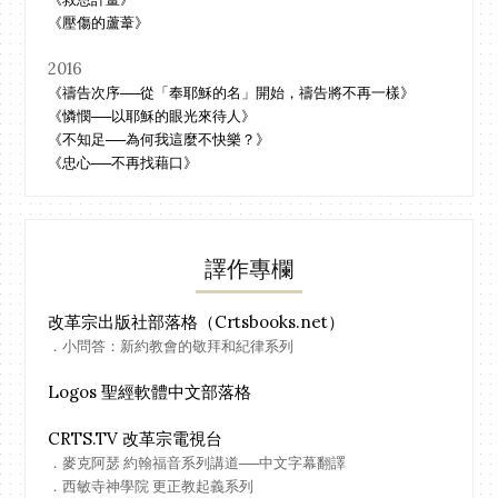
《壓傷的蘆葦》
2016
《禱告次序──從「奉耶穌的名」開始，禱告將不再一樣》
《憐憫──以耶穌的眼光來待人》
《不知足──為何我這麼不快樂？》
《忠心──不再找藉口》
譯作專欄
改革宗出版社部落格（Crtsbooks.net）
．小問答：新約教會的敬拜和紀律系列
Logos 聖經軟體中文部落格
CRTS.TV 改革宗電視台
．麥克阿瑟 約翰福音系列講道──中文字幕翻譯
．西敏寺神學院 更正教起義系列