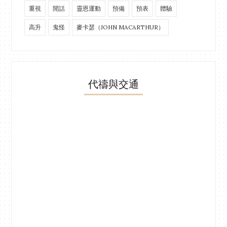
重視
閒話
靈恩運動
預備
預表
體驗
高升
鬼怪
麥卡瑟（JOHN MACARTHUR）
代禱與交通