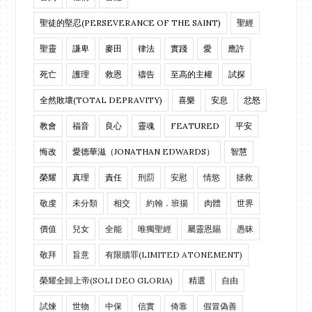
聖徒的堅忍(PERSEVERANCE OF THE SAINT)
聖經
聖靈
謙卑
麥田
律法
實踐
愛
應許
死亡
護理
救恩
禱告
至高的主權
試探
全然敗壞(TOTAL DEPRAVITY)
喜樂
安息
忿怒
教會
福音
良心
靈魂
FEATURED
平安
悔改
愛德華滋（JONATHAN EDWARDS）
智慧
榮耀
真理
責任
刑罰
安慰
情慾
拯救
敬虔
未分類
相交
約翰．班揚
肉體
世界
價值
兒女
全能
唯獨聖經
屬靈恩賜
愚昧
敬拜
旨意
有限贖罪(LIMITED ATONEMENT)
榮耀全歸上帝(SOLI DEO GLORIA)
精選
自由
試煉
世物
中保
信實
倚靠
假冒偽善