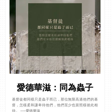
愛德華滋：同為蟲子
基督徒都同樣只是蟲子而已，那位無限高過他們的基
督，怎樣柔和謙卑待他們，他們至少也當照樣彼此相
待。 ──愛德華滋