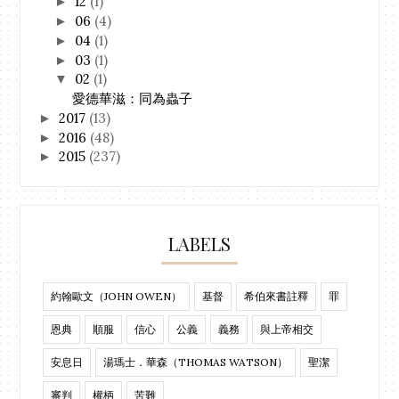
12
(1)
►
06
(4)
►
04
(1)
►
03
(1)
►
02
(1)
▼
愛德華滋：同為蟲子
2017
(13)
►
2016
(48)
►
2015
(237)
►
LABELS
約翰歐文（JOHN OWEN）
基督
希伯來書註釋
罪
恩典
順服
信心
公義
義務
與上帝相交
安息日
湯瑪士．華森（THOMAS WATSON）
聖潔
審判
權柄
苦難