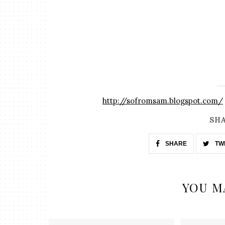
http://sofromsam.blogspot.com/
SHA
SHARE
TW
YOU M