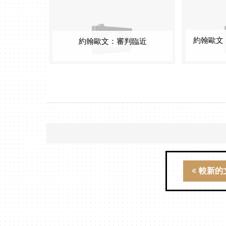
約翰歐文
約翰歐文：審判臨近
較新的