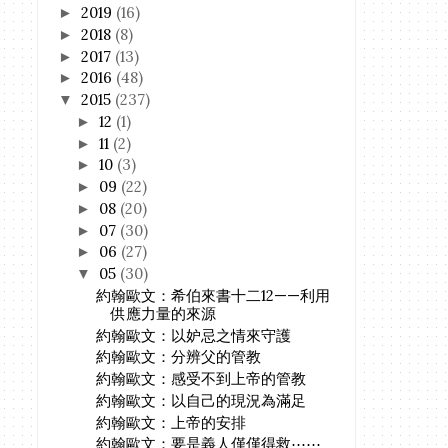
2019
(16)
►
2018
(8)
►
2017
(13)
►
2016
(48)
►
2015
(237)
▼
12
(1)
►
11
(2)
►
10
(3)
►
09
(22)
►
08
(20)
►
07
(30)
►
06
(27)
►
05
(30)
▼
約翰歐文：希伯來書十二12——利用
供應力量的來源
約翰歐文：以妒忌之情來守護
約翰歐文：分辨父的管教
約翰歐文：感受不到上帝的管教
約翰歐文：以自己的現況為滿足
約翰歐文：上帝的安排
約翰歐文：要是義人僅僅得救⋯⋯