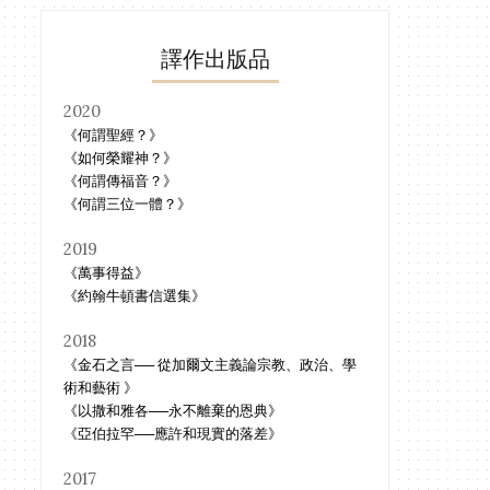
譯作出版品
約翰歐文：基督受死的主要目的
約翰歐文：基督取人性的
之一
的
2020
《何謂聖經？》
《如何榮耀神？》
《何謂傳福音？》
《何謂三位一體？》
2019
《萬事得益》
《約翰牛頓書信選集》
2018
《金石之言── 從加爾文主義論宗教、政治、學
術和藝術 》
《以撒和雅各──永不離棄的恩典》
《亞伯拉罕──應許和現實的落差》
2017