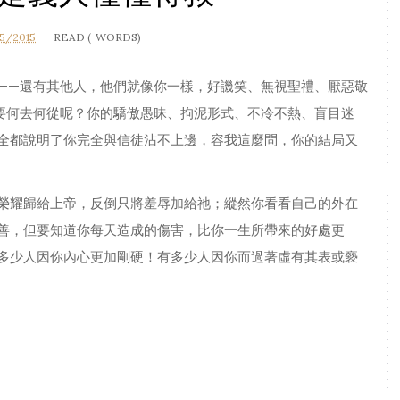
5/2015
READ (
WORDS)
——還有其他人，他們就像你一樣，好譏笑、無視聖禮、厭惡敬
要何去何從呢？你的驕傲愚昧、拘泥形式、不冷不熱、盲目迷
全都說明了你完全與信徒沾不上邊，容我這麼問，你的結局又
榮耀歸給上帝，反倒只將羞辱加給祂；縱然你看看自己的外在
善，但要知道你每天造成的傷害，比你一生所帶來的好處更
多少人因你內心更加剛硬！有多少人因你而過著虛有其表或褻