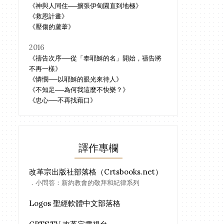
《神與人同住──擴張伊甸園直到地極》
《救恩計畫》
《壓傷的蘆葦》
2016
《禱告次序──從「奉耶穌的名」開始，禱告將
不再一樣》
《憐憫──以耶穌的眼光來待人》
《不知足──為何我這麼不快樂？》
《忠心──不再找藉口》
譯作專欄
改革宗出版社部落格（Crtsbooks.net）
．小問答：新約教會的敬拜和紀律系列
Logos 聖經軟體中文部落格