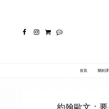
首頁
關於譯
約翰歐文：要