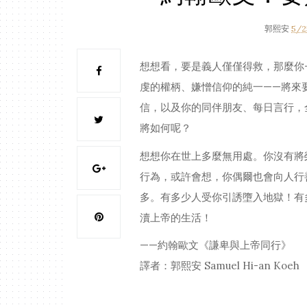
郭熙安
5/2
想想看，要是義人僅僅得救，那麼你
虔的權柄、嫌憎信仰的純一——將來
信，以及你的同伴朋友、每日言行，
將如何呢？
想想你在世上多麼無用處。你沒有將
行為，或許會想，你偶爾也會向人行
多。有多少人受你引誘墮入地獄！有
瀆上帝的生活！
——約翰歐文《謙卑與上帝同行》
譯者：郭熙安 Samuel Hi-an Koeh