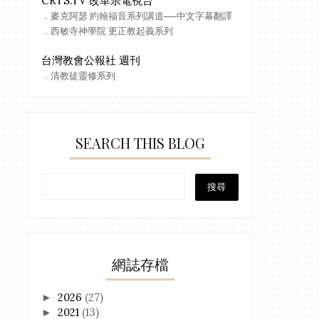
CRTS.TV 改革宗電視台
．麥克阿瑟 約翰福音系列講道──中文字幕翻譯
．西敏寺神學院 更正教起義系列
台灣教會公報社 週刊
．清教徒靈修系列
SEARCH THIS BLOG
網誌存檔
2026
(27)
►
2021
(13)
►