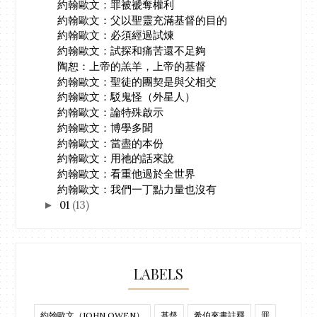
約翰歐文：罪被褫奪權利
約翰歐文：父以聖靈充滿基督的目的
約翰歐文：必須經過試煉
約翰歐文：試探和痛苦還不足夠
陶恕：上帝的羔羊，上帝的基督
約翰歐文：聖徒的團契是與父相交
約翰歐文：駁鬼怪（外星人）
約翰歐文：論特殊啟示
約翰歐文：博學多聞
約翰歐文：當盡的本份
約翰歐文：用祂的話來說
約翰歐文：看重他過於全世界
約翰歐文：我們一丁點力量也沒有
01
(13)
►
LABELS
約翰歐文（JOHN OWEN）
基督
希伯來書註釋
罪