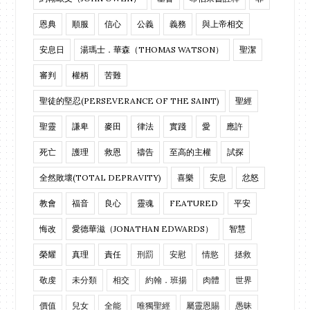
恩典
順服
信心
公義
義務
與上帝相交
安息日
湯瑪士．華森（THOMAS WATSON）
聖潔
審判
權柄
苦難
聖徒的堅忍(PERSEVERANCE OF THE SAINT)
聖經
聖靈
謙卑
麥田
律法
實踐
愛
應許
死亡
護理
救恩
禱告
至高的主權
試探
全然敗壞(TOTAL DEPRAVITY)
喜樂
安息
忿怒
教會
福音
良心
靈魂
FEATURED
平安
悔改
愛德華滋（JONATHAN EDWARDS）
智慧
榮耀
真理
責任
刑罰
安慰
情慾
拯救
敬虔
未分類
相交
約翰．班揚
肉體
世界
價值
兒女
全能
唯獨聖經
屬靈恩賜
愚昧