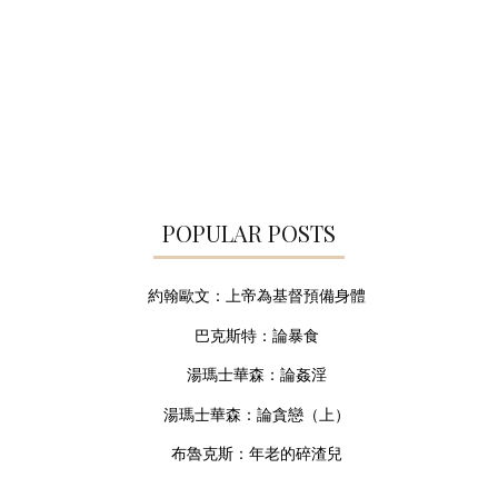
POPULAR POSTS
約翰歐文：上帝為基督預備身體
巴克斯特：論暴食
湯瑪士華森：論姦淫
湯瑪士華森：論貪戀（上）
布魯克斯：年老的碎渣兒