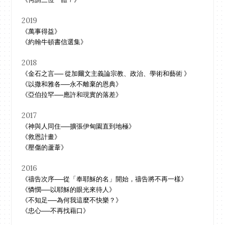
2019
《萬事得益》
《約翰牛頓書信選集》
2018
《金石之言── 從加爾文主義論宗教、政治、學術和藝術 》
《以撒和雅各──永不離棄的恩典》
《亞伯拉罕──應許和現實的落差》
2017
《神與人同住──擴張伊甸園直到地極》
《救恩計畫》
《壓傷的蘆葦》
2016
《禱告次序──從「奉耶穌的名」開始，禱告將不再一樣》
《憐憫──以耶穌的眼光來待人》
《不知足──為何我這麼不快樂？》
《忠心──不再找藉口》