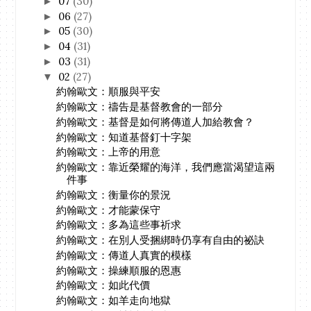
07
(30)
►
06
(27)
►
05
(30)
►
04
(31)
►
03
(31)
►
02
(27)
▼
約翰歐文：順服與平安
約翰歐文：禱告是基督教會的一部分
約翰歐文：基督是如何將傳道人加給教會？
約翰歐文：知道基督釘十字架
約翰歐文：上帝的用意
約翰歐文：靠近榮耀的海洋，我們應當渴望這兩
件事
約翰歐文：衡量你的景況
約翰歐文：才能蒙保守
約翰歐文：多為這些事祈求
約翰歐文：在別人受捆綁時仍享有自由的祕訣
約翰歐文：傳道人真實的模樣
約翰歐文：操練順服的恩惠
約翰歐文：如此代價
約翰歐文：如羊走向地獄