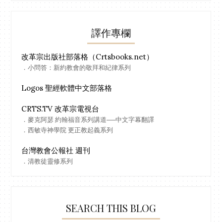
譯作專欄
改革宗出版社部落格（Crtsbooks.net）
．小問答：新約教會的敬拜和紀律系列
Logos 聖經軟體中文部落格
CRTS.TV 改革宗電視台
．麥克阿瑟 約翰福音系列講道──中文字幕翻譯
．西敏寺神學院 更正教起義系列
台灣教會公報社 週刊
．清教徒靈修系列
SEARCH THIS BLOG