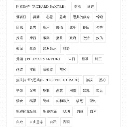
巴克斯特（RICHARD BAXTER）
幸福
建造
彌賽亞
得勝
心思
思考
恩典的媒介
悖逆
情感
意志
應用
懶惰
成聖
挽回
控告
揀選
摩西
撇棄
撒旦
政府
政治
效仿
教派
教義
普遍啟示
曠野
曼頓（THOMAS MANTON）
末日
根基
歸正
殉道
淫亂
清教徒
無恥
無法抗拒的恩典(IRRESISTIBLE GRACE)
無誤
熱心
爭競
父母
犯罪
產業
用處
知識
知足
禁食
稱讚
管轄
約和歐文
缺乏
聖約
聖經的充足性
聖靈充滿
聰明
肉身
自卑
自欺
自由意志
自私
舌頭