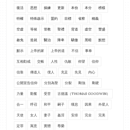
復活
思想
操練
更新
本份
本分
榜樣
特權
特殊啟示
盟約
目標
省察
稱義
空虛
等候
管教
聖禮
背道
虛空
豐盛
赦免
造就
醫治
降卑
驕傲
黑暗
默想
默示
上帝的家
上帝的道
不信
事奉
互相勸戒
交帳
人性
仇敵
仰望
信仰
信靠
傳道人
僕人
充足
先見
內心
公開宣告信仰
分別為聖
分裂
剛強
剛硬
力量
勤奮
受苦
古德溫（THOMAS GOODWIN）
合一
呼召
和平
嗣子
嘆息
因果
外星人
天使
女人
妻子
姦淫
安排
完全
完美
定罪
寓意
實體
尊榮