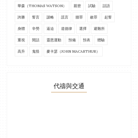
華森（THOMAS WATSON）
親密
試驗
話語
誇勝
誓言
謀略
謊言
贖罪
赦罪
起誓
身體
辛勞
逼迫
道德律
選擇
避難所
重視
閒話
靈恩運動
預備
預表
體驗
高升
鬼怪
麥卡瑟（JOHN MACARTHUR）
代禱與交通