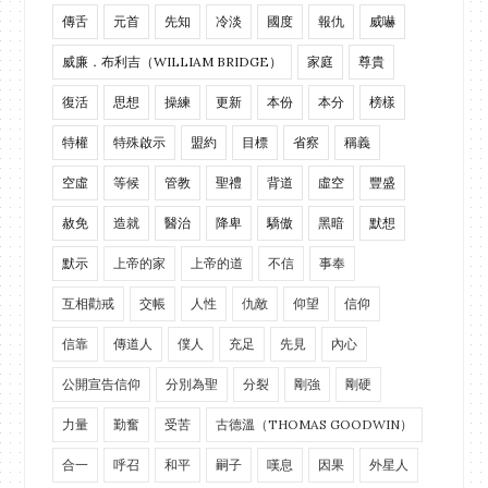
傳舌
元首
先知
冷淡
國度
報仇
威嚇
威廉．布利吉（WILLIAM BRIDGE）
家庭
尊貴
復活
思想
操練
更新
本份
本分
榜樣
特權
特殊啟示
盟約
目標
省察
稱義
空虛
等候
管教
聖禮
背道
虛空
豐盛
赦免
造就
醫治
降卑
驕傲
黑暗
默想
默示
上帝的家
上帝的道
不信
事奉
互相勸戒
交帳
人性
仇敵
仰望
信仰
信靠
傳道人
僕人
充足
先見
內心
公開宣告信仰
分別為聖
分裂
剛強
剛硬
力量
勤奮
受苦
古德溫（THOMAS GOODWIN）
合一
呼召
和平
嗣子
嘆息
因果
外星人