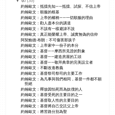
07
(30)
▼
約翰歐文：抵擋先知——抵擋、試探、不信上帝
約翰歐文：順服的根基
約翰歐文：上帝的權柄——一切順服的理由
約翰歐文：勸人盡本分的講道
約翰歐文：不該有一樣避諱不說
約翰歐文：真正能榮耀上帝、誠實無偽的信仰
阿契鮑德·布朗：不可傷害那孩子
約翰歐文：上帝家中一份子的本分
約翰歐文：基督——摩西所見證的對象
約翰歐文：基督——建造房屋的工頭
約翰歐文：基督——敬拜典章的完美設立者
約翰歐文：不斷改進教義
約翰歐文：基督祭司祭司的主要工作
約翰歐文：為凡事與我們相同，基督一件都不願
拒絕
約翰歐文：釋放因怕死而為奴僕的人
約翰歐文：基督受死的主要目的之一
約翰歐文：基督取人性的主要目的
約翰歐文：基督將自己交託父上帝
約翰歐文：將苦路分別為聖