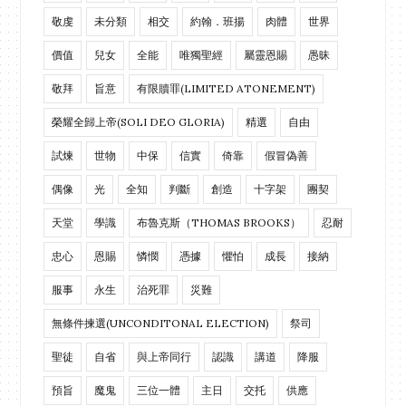
敬虔
未分類
相交
約翰．班揚
肉體
世界
價值
兒女
全能
唯獨聖經
屬靈恩賜
愚昧
敬拜
旨意
有限贖罪(LIMITED ATONEMENT)
榮耀全歸上帝(SOLI DEO GLORIA)
精選
自由
試煉
世物
中保
信實
倚靠
假冒偽善
偶像
光
全知
判斷
創造
十字架
團契
天堂
學識
布魯克斯（THOMAS BROOKS）
忍耐
忠心
恩賜
憐憫
憑據
懼怕
成長
接納
服事
永生
治死罪
災難
無條件揀選(UNCONDITONAL ELECTION)
祭司
聖徒
自省
與上帝同行
認識
講道
降服
預旨
魔鬼
三位一體
主日
交托
供應