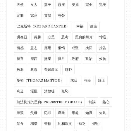
天使
女人
妻子
姦淫
安排
完全
完美
定罪
寓意
實體
尊榮
巴克斯特（RICHARD BAXTER）
幸福
建造
彌賽亞
得勝
心思
思考
恩典的媒介
悖逆
情感
意志
應用
懶惰
成聖
挽回
控告
揀選
摩西
撇棄
撒旦
政府
政治
效仿
教派
教義
普遍啟示
曠野
曼頓（THOMAS MANTON）
末日
根基
歸正
殉道
淫亂
清教徒
無恥
無法抗拒的恩典(IRRESISTIBLE GRACE)
無誤
熱心
爭競
父母
犯罪
產業
用處
知識
知足
禁食
稱讚
管轄
約和歐文
缺乏
聖約