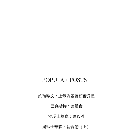
POPULAR POSTS
約翰歐文：上帝為基督預備身體
巴克斯特：論暴食
湯瑪士華森：論姦淫
湯瑪士華森：論貪戀（上）