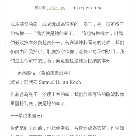
郭熙安
7/25/2015
READ (
WORDS)
成為基督的家，或者說成為這家的一份子，是一項不得了
的特權——「我們便是祂的家了。」這項特權極大，叫我
們必須按本分負起責任來。落在試煉和逼迫的時候，我們
仍自由不受捆綁、壯膽持守信仰，這些都向我們顯明，我
們是上帝家中的活石；而這些也是祂所悅納的本分。
——約翰歐文《希伯來書註釋》
譯者：郭熙安 Samuel Hi-an Koeh
但基督為兒子，治理上帝的家；我們若將可誇的盼望和膽
量堅持到底，便是祂的家了。
——希伯來書三6
你們來到主面前，也就像活石，被建造成為靈宮，作聖潔