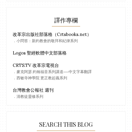
譯作專欄
改革宗出版社部落格（Crtsbooks.net）
．小問答：新約教會的敬拜和紀律系列
Logos 聖經軟體中文部落格
CRTS.TV 改革宗電視台
．麥克阿瑟 約翰福音系列講道──中文字幕翻譯
．西敏寺神學院 更正教起義系列
台灣教會公報社 週刊
．清教徒靈修系列
SEARCH THIS BLOG