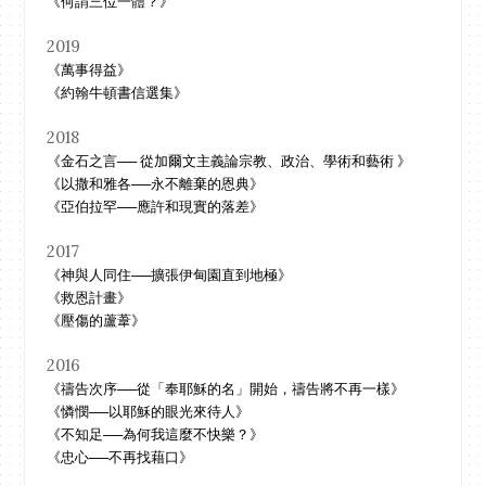
《何謂三位一體？》
2019
《萬事得益》
《約翰牛頓書信選集》
2018
《金石之言── 從加爾文主義論宗教、政治、學術和藝術 》
《以撒和雅各──永不離棄的恩典》
《亞伯拉罕──應許和現實的落差》
2017
《神與人同住──擴張伊甸園直到地極》
《救恩計畫》
《壓傷的蘆葦》
2016
《禱告次序──從「奉耶穌的名」開始，禱告將不再一樣》
《憐憫──以耶穌的眼光來待人》
《不知足──為何我這麼不快樂？》
《忠心──不再找藉口》