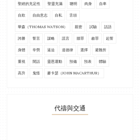
聖經的充足性
聖靈充滿
聰明
肉身
自卑
自欺
自由意志
自私
舌頭
華森（THOMAS WATSON）
親密
試驗
話語
誇勝
誓言
謀略
謊言
贖罪
赦罪
起誓
身體
辛勞
逼迫
道德律
選擇
避難所
重視
閒話
靈恩運動
預備
預表
體驗
高升
鬼怪
麥卡瑟（JOHN MACARTHUR）
代禱與交通