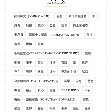
LABELS
約翰歐文（JOHN OWEN）
基督
希伯來書註釋
罪
恩典
順服
信心
公義
義務
與上帝相交
安息日
湯瑪士．華森（THOMAS WATSON）
聖潔
審判
權柄
苦難
聖徒的堅忍(PERSEVERANCE OF THE SAINT)
聖經
聖靈
謙卑
麥田
律法
實踐
愛
應許
死亡
護理
救恩
禱告
至高的主權
試探
全然敗壞(TOTAL DEPRAVITY)
喜樂
安息
忿怒
教會
福音
良心
靈魂
FEATURED
平安
悔改
愛德華滋（JONATHAN EDWARDS）
智慧
榮耀
真理
責任
刑罰
安慰
情慾
拯救