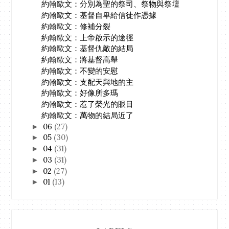
約翰歐文：分別為聖的祭司、祭物與祭壇
約翰歐文：基督自卑給信徒作憑據
約翰歐文：修補分裂
約翰歐文：上帝啟示的途徑
約翰歐文：基督仇敵的結局
約翰歐文：將基督高舉
約翰歐文：不變的安慰
約翰歐文：支配天與地的主
約翰歐文：好像所多瑪
約翰歐文：惹了榮光的眼目
約翰歐文：萬物的結局近了
06
(27)
►
05
(30)
►
04
(31)
►
03
(31)
►
02
(27)
►
01
(13)
►