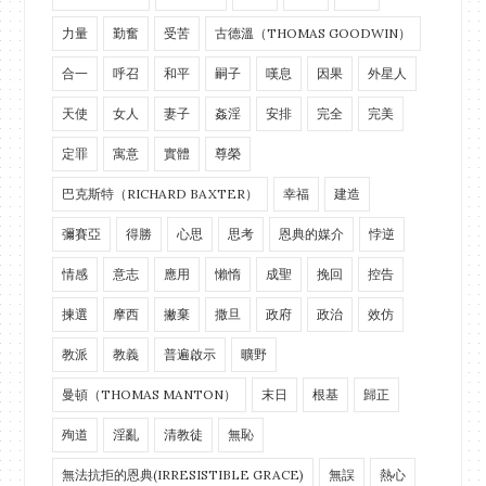
力量
勤奮
受苦
古德溫（THOMAS GOODWIN）
合一
呼召
和平
嗣子
嘆息
因果
外星人
天使
女人
妻子
姦淫
安排
完全
完美
定罪
寓意
實體
尊榮
巴克斯特（RICHARD BAXTER）
幸福
建造
彌賽亞
得勝
心思
思考
恩典的媒介
悖逆
情感
意志
應用
懶惰
成聖
挽回
控告
揀選
摩西
撇棄
撒旦
政府
政治
效仿
教派
教義
普遍啟示
曠野
曼頓（THOMAS MANTON）
末日
根基
歸正
殉道
淫亂
清教徒
無恥
無法抗拒的恩典(IRRESISTIBLE GRACE)
無誤
熱心