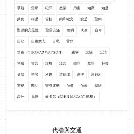
爭競
父母
犯罪
產業
用處
知識
知足
禁食
稱讚
管轄
約和歐文
缺乏
聖約
聖經的充足性
聖靈充滿
聰明
肉身
自卑
自欺
自由意志
自私
舌頭
華森（THOMAS WATSON）
親密
試驗
話語
誇勝
誓言
謀略
謊言
贖罪
赦罪
起誓
身體
辛勞
逼迫
道德律
選擇
避難所
重視
閒話
靈恩運動
預備
預表
體驗
高升
鬼怪
麥卡瑟（JOHN MACARTHUR）
代禱與交通