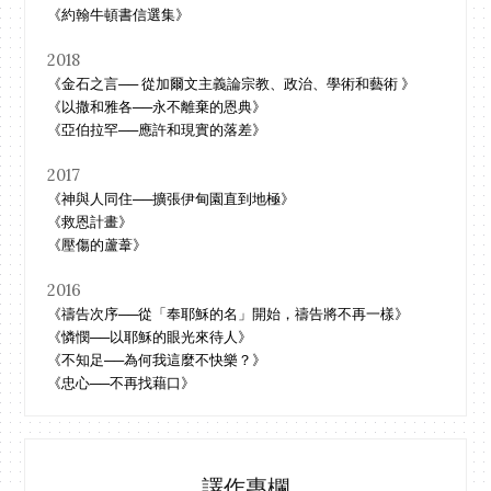
《約翰牛頓書信選集》
2018
《金石之言── 從加爾文主義論宗教、政治、學術和藝術 》
《以撒和雅各──永不離棄的恩典》
《亞伯拉罕──應許和現實的落差》
2017
《神與人同住──擴張伊甸園直到地極》
《救恩計畫》
《壓傷的蘆葦》
2016
《禱告次序──從「奉耶穌的名」開始，禱告將不再一樣》
《憐憫──以耶穌的眼光來待人》
《不知足──為何我這麼不快樂？》
《忠心──不再找藉口》
譯作專欄