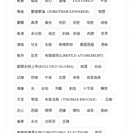
教會
福音
良心
靈魂
FEATURED
平安
悔改
愛德華滋（JONATHAN EDWARDS）
智慧
榮耀
真理
責任
刑罰
安慰
情慾
拯救
敬虔
未分類
相交
約翰．班揚
肉體
世界
價值
兒女
全能
唯獨聖經
屬靈恩賜
愚昧
敬拜
旨意
有限贖罪(LIMITED ATONEMENT)
榮耀全歸上帝(SOLI DEO GLORIA)
精選
自由
試煉
世物
中保
信實
倚靠
假冒偽善
偶像
光
全知
判斷
創造
十字架
團契
天堂
學識
布魯克斯（THOMAS BROOKS）
忍耐
忠心
恩賜
憐憫
憑據
懼怕
成長
接納
服事
永生
治死罪
災難
無條件揀選(UNCONDITONAL ELECTION)
祭司