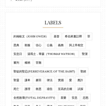
LABELS
約翰歐文（JOHN OWEN）
基督
希伯來書註釋
罪
恩典
順服
信心
公義
義務
與上帝相交
安息日
湯瑪士．華森（THOMAS WATSON）
聖潔
審判
權柄
苦難
聖徒的堅忍(PERSEVERANCE OF THE SAINT)
聖經
聖靈
謙卑
麥田
律法
實踐
愛
應許
死亡
護理
救恩
禱告
至高的主權
試探
全然敗壞(TOTAL DEPRAVITY)
喜樂
安息
忿怒