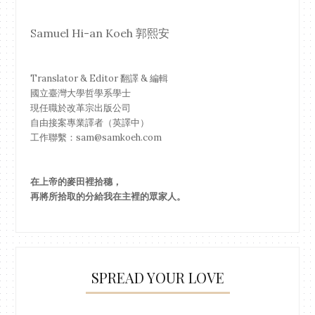
Samuel Hi-an Koeh 郭熙安
Translator & Editor 翻譯 & 編輯
國立臺灣大學哲學系學士
現任職於改革宗出版公司
自由接案專業譯者（英譯中）
工作聯繫：sam@samkoeh.com
在上帝的麥田裡拾穗，
再將所拾取的分給我在主裡的眾家人。
SPREAD YOUR LOVE