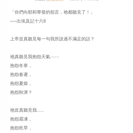
「你們向耶和華發的怨言，祂都聽見了！」
──出埃及記十六8
上帝豈真聽見每一句我所說過不滿足的話？
祂真聽見我抱怨天氣⋯⋯
抱怨冬寒，
抱怨春遲，
抱怨夏燥，
抱怨秋溽？
祂豈真聽見我......
抱怨霜凍，
抱怨乾旱，