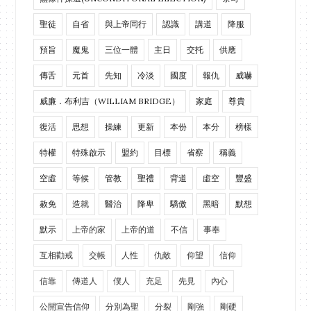
聖徒
自省
與上帝同行
認識
講道
降服
預旨
魔鬼
三位一體
主日
交托
供應
傳舌
元首
先知
冷淡
國度
報仇
威嚇
威廉．布利吉（WILLIAM BRIDGE）
家庭
尊貴
復活
思想
操練
更新
本份
本分
榜樣
特權
特殊啟示
盟約
目標
省察
稱義
空虛
等候
管教
聖禮
背道
虛空
豐盛
赦免
造就
醫治
降卑
驕傲
黑暗
默想
默示
上帝的家
上帝的道
不信
事奉
互相勸戒
交帳
人性
仇敵
仰望
信仰
信靠
傳道人
僕人
充足
先見
內心
公開宣告信仰
分別為聖
分裂
剛強
剛硬